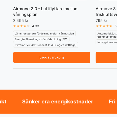
Airmove 2.0 - Luftflyttare mellan
Airmove 3.
våningsplan
friskluftsv
2 495 kr
795 kr
4.33
5
Jämn temperaturfördelning mellan våningsplan
Automatisk just
utomhustemper
Energisnål med låg strömförbrukning (3W)
Inbyggd termost
Extremt tyst drift (endast 11 dB i lägsta driftläge)
Lägg i varukorg
Sänker era energikostnader
Fri rådgivni