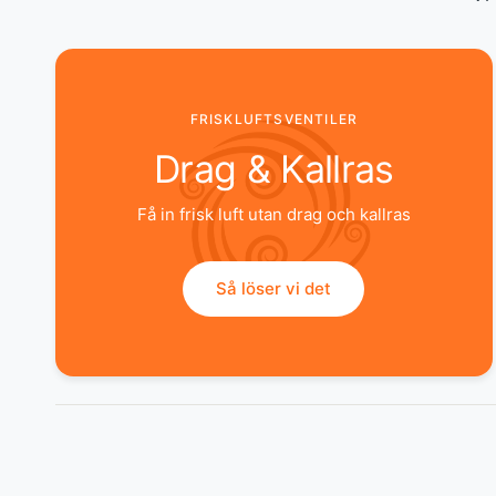
FRISKLUFTSVENTILER
Drag & Kallras
Få in frisk luft utan drag och kallras
Så löser vi det