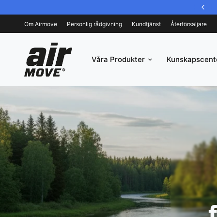
Välj att betala med Swish eller Klarna i kassan.
Om Airmove
Personlig rådgivning
Kundtjänst
Återförsäljare
Våra Produkter
Kunskapscent
SVENSK INNOVATION | FRI RÅDGIVNING | 4,8/5 I KU
Bättre inomhusk
ett enkelt och e