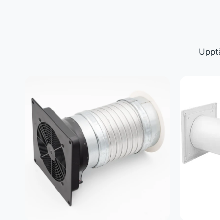
Upptä