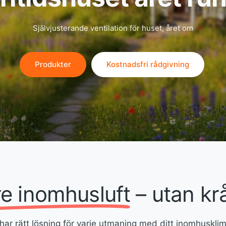
Bättre inomhusklimat & lägre energikostnader
Självjusterande ventilation för huset, året om
Produkter
Kostnadsfri Rådgivning
ning
Produkter
Kostnadsfri rådgivning
re inomhusluft
– utan kr
 har rätt lösning för varje utmaning med ditt inomhusklim