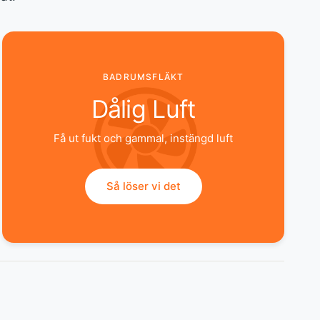
BADRUMSFLÄKT
Dålig Luft
Få ut fukt och gammal, instängd luft
Så löser vi det