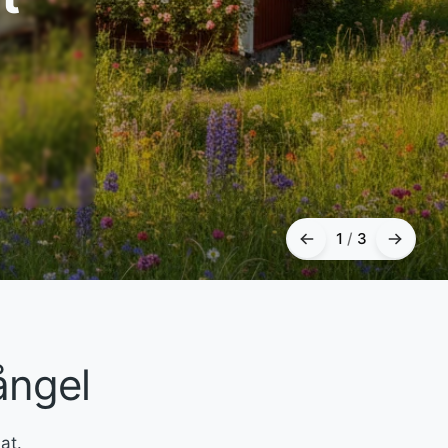
1
/
3
ångel
at.