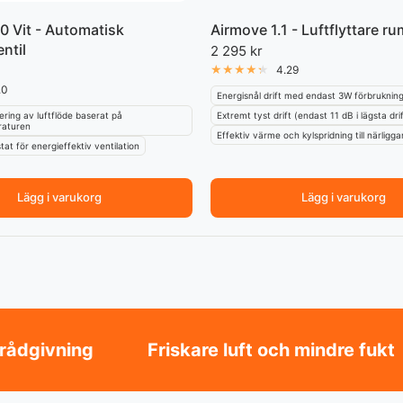
0 Vit - Automatisk
Airmove 1.1 - Luftflyttare rum
entil
2 295 kr
4.29
.0
Energisnål drift med endast 3W förbrukning
ering av luftflöde baserat på
Extremt tyst drift (endast 11 dB i lägsta dri
aturen
Effektiv värme och kylspridning till närligg
at för energieffektiv ventilation
Lägg i varukorg
Lägg i varukorg
ng
Friskare luft och mindre fukt
Sän