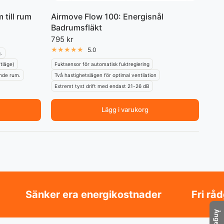
 till rum
Airmove Flow 100: Energisnål
Badrumsfläkt
795 kr
5.0
.
ftläge)
Fuktsensor för automatisk fuktreglering
ande rum.
Två hastighetslägen för optimal ventilation
Extremt tyst drift med endast 21-26 dB
Lägg i varukorg
ker era energikostnader
Fri rådgivning