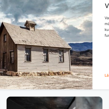
v
Va
mä
ku
fu
Lä