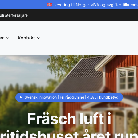
🇳🇴 Levering til Norge: MVA og avgifter tilkommer ved import.
Bli återförsäljare
er
Kontakt
NDBETYG
Svensk innovation | Fri rådgivning | 4,8/5 i kundbetyg
Svensk innovation | Fri rådgivning | 4,8/5 i kundbetyg
limat – på
Fräsch luft i
Dyr el?
nergieffektivt
fritidshuset året run