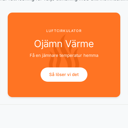
LUFTCIRKULATOR
Ojämn Värme
Få en jämnare temperatur hemma
Så löser vi det