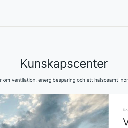
Kunskapscenter
r om ventilation, energibesparing och ett hälsosamt in
De
V