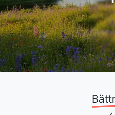
sätt.
Se våra produkter
Kostnadsfri rådgiv
Bätt
Vi